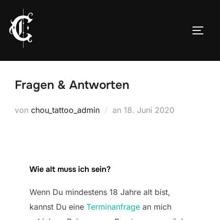
Zum
Inhalt
SEIT
springen
Fragen & Antworten
Veröffentlicht
von
chou_tattoo_admin
an
18. Juni 2020
am
Wie alt muss ich sein?
Wenn Du mindestens 18 Jahre alt bist,
kannst Du eine
Terminanfrage
an mich